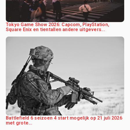
Tokyo Game Show 2026: Capcom, PlayStation,
Square Enix en tientallen andere uitgevers...
Battlefield 6 seizoen 4 start mogelijk op 21 juli 2026
met grote...