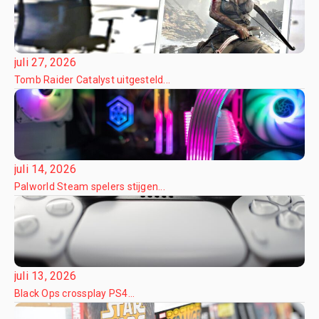
juli 27, 2026
Tomb Raider Catalyst uitgesteld...
juli 14, 2026
Palworld Steam spelers stijgen...
juli 13, 2026
Black Ops crossplay PS4...