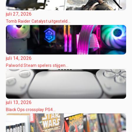
juli 27, 2026
Tomb Raider Catalyst uitgesteld...
juli 14, 2026
Palworld Steam spelers stijgen...
juli 13, 2026
Black Ops crossplay PS4...